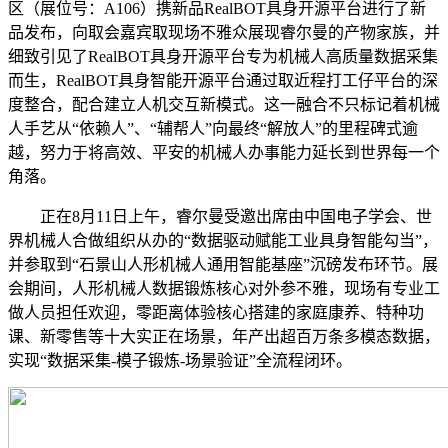
区（展位号：A106）携新品RealBOT具身开源平台进行了新
品发布，向取会嘉宾取现场不雅众展现睿尔曼的产物家族，并
细致引见了RealBOT具身开源平台专为机械人高质量数据采集
而生，RealBOT具身智能开源平台通过取近程打工仔平台的深
度整合，配合建立人机交互新模式。这一融合不只标记着机械
人手艺从“依赖人”、“辅帮人”向最终“解放人”的里程碑式逾
越，努力于将高效、平安的机械人办事能力延长到世界每一个
角落。
正在8月11日上午，睿尔曼受邀出席由中国电子学会、世
界机械人合做组织从办的“数据驱动赋能工业具身智能勾当”，
并参取到“石景山人形机械人通用智能基座”沉磅发布环节。展
会期间，人形机械人数据锻炼核心对外参不雅，现场有专业工
做人员担任欢迎，零距离体验核心搭建的家庭康养、特种功
课、新零售等十大实正在场景，年产出超百万条多模态数据，
实现“数据采集-模子锻炼-场景验证”全流程闭环。