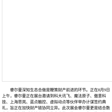
睿尔曼深知生态合做是鞭策财产前进的环节。正在8月9日
上午，睿尔曼正在展台邀请到科大讯飞、魔法原子、傲意科
技、上海思岚、蓝点触控、虚拟动点等伙伴举办计谋签约典
礼，旨正在加快财产链协同立异。此次展会睿尔曼更是结合数