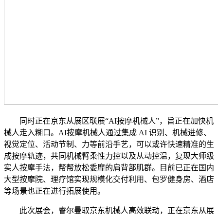
同时正在京东从展区联展“AI按摩机械人”，旨正在加快机
械人走入糊口。AI按摩机械人通过集成 AI 识别、机械进修、
视觉定位、活动节制、力等前沿手艺，可以或许快速精准的生
成按摩轨迹，共同机械臂柔性力控以及从动控温，复现大师级
实人按摩手法，帮帮放松委靡的肩背部肌群。目前已正在国内
大型按摩院、理疗馆实现规模化交付利用、包罗健身房、酒店
等场景也正在进行拓展使用。
此次展会，睿尔曼取京东机械人高效联动，正在京东从展