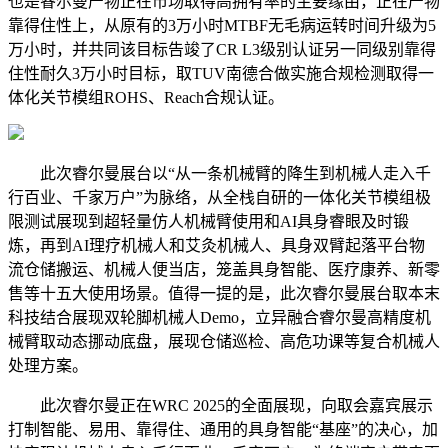
也是睿尔曼产物正在市场取得高拥有率的主要缘由，正在产物
靠得住性上，从原有的3万小时MTBF无毛病运转时间升级为5
万小时，并共同该目标告竣了CR L3级别认证另一同级别靠得
住性耐久3万小时目标，取TUV南德合做实施合规检测取得一
体化关节模组ROHS、Reach合规认证。
此次睿尔曼展台以“从一条机械臂的降生到机械人走入千
行百业、千家万户”为脉络，从全栈自研的一体化关节模组极
限测试展现到超轻量仿人机械臂使用和AI具身睿眼及时锻
炼，再到AI理疗机械人和艾灸机械人、具身双臂起落平台物
流仓储搬运、机械人便当店，笼盖具身智能、医疗康养、新零
售等十五大使用场景。值得一提的是，此次睿尔曼展台取本末
科技结合展现双轮脚机械人Demo，立异融合睿尔曼高精度机
械臂取动态挪动底盘，展现仓储巡检、高危功课等复合机械人
处理方案。
此次睿尔曼正在WRC 2025的全面展现，向取会嘉宾展示
打制智能、易用、靠得住、通用的具身智能“基座”的决心，加