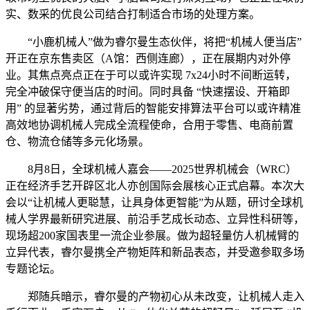
实、数采的优良公司结合打制适合市场的处理方案。
“小鹿机械人”做为睿尔曼生态伙伴，将把“机械人便当店”
开正在京东售卖区（A馆：西侧连廊），正在展期内对外停
业。其焦点亮点正在于可以或许实现 7x24小时不间断运转，
完全冲破保守便当店的时间。同时具备 “快速摆设、开箱即
用” 的显著劣势，通过背后的智能安排算法平台可以或许精准
高效地协调机械人完成全流程使命，合用于零售、电商前置
仓、物流仓储等多元化场景。
8月8日，全球机械人嘉会——2025世界机械会（WRC）
正在经济手艺开辟区北人亦创国际会展核心正式启幕。本次大
会以“让机械人更聪慧，让具身体更智能”为从题，研讨全球机
械人学界最新研究进展、前沿手艺成长动态、立异性科研等，
现场超200家国表里一流企业参展。做为超轻量仿人机械臂的
立异代表，睿尔曼携全产物矩阵和新品表态，并受邀参取多场
专题论坛。
郑随兵暗示，睿尔曼的产物初心从未改变，让机械人走入